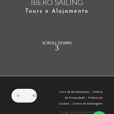
IBERO SAILING
Tours e Alojamento
SCROLL DOWN
SAILING
TOURS
Livro de Reclamações
|
Política
de Privacidade
|
Política de
Apoio, formação e
Experiências de tours e
Cookies
|
Centro de Arbitragem
coaching náutico
turismo
Design e Desenvolvimento por